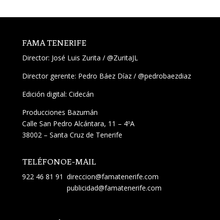
FAMA TENERIFE
Director:
José Luis Zurita
/
@ZuritaJL
Director gerente: Pedro Báez Díaz /
@pedrobaezdiaz
Edición digital: Cidecán
Producciones Bazumán
Calle San Pedro Alcántara, 11 – 4ºA
38002 – Santa Cruz de Tenerife
TELÉFONO
E-MAIL
922 46 81 91
direccion@famatenerife.com
publicidad@famatenerife.com