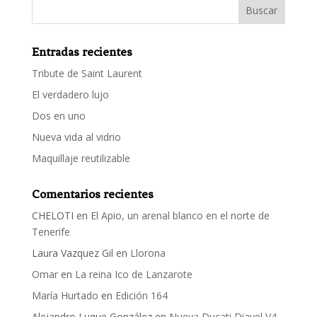
Entradas recientes
Tribute de Saint Laurent
El verdadero lujo
Dos en uno
Nueva vida al vidrio
Maquillaje reutilizable
Comentarios recientes
CHELOTI
en
El Apio, un arenal blanco en el norte de
Tenerife
Laura Vazquez Gil
en
Llorona
Omar
en
La reina Ico de Lanzarote
María Hurtado
en
Edición 164
Alejandro Luque González
en
Nueva Ducati Diavel V4