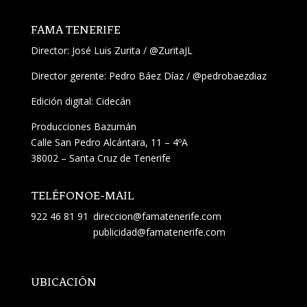
FAMA TENERIFE
Director:
José Luis Zurita
/
@ZuritaJL
Director gerente: Pedro Báez Díaz /
@pedrobaezdiaz
Edición digital: Cidecán
Producciones Bazumán
Calle San Pedro Alcántara, 11 – 4ºA
38002 – Santa Cruz de Tenerife
TELÉFONO
E-MAIL
922 46 81 91
direccion@famatenerife.com
publicidad@famatenerife.com
UBICACIÓN