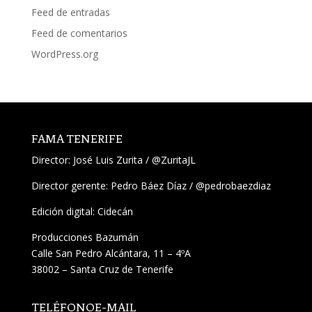
Feed de entradas
Feed de comentarios
WordPress.org
FAMA TENERIFE
Director:
José Luis Zurita
/
@ZuritaJL
Director gerente: Pedro Báez Díaz /
@pedrobaezdiaz
Edición digital: Cidecán
Producciones Bazumán
Calle San Pedro Alcántara, 11 – 4ºA
38002 – Santa Cruz de Tenerife
TELÉFONO
E-MAIL