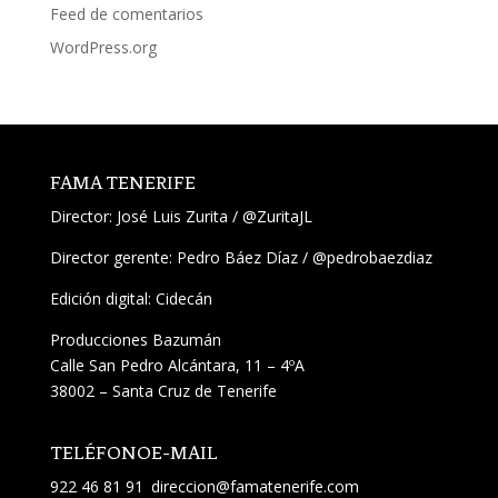
Feed de comentarios
WordPress.org
FAMA TENERIFE
Director:
José Luis Zurita
/
@ZuritaJL
Director gerente: Pedro Báez Díaz /
@pedrobaezdiaz
Edición digital: Cidecán
Producciones Bazumán
Calle San Pedro Alcántara, 11 – 4ºA
38002 – Santa Cruz de Tenerife
TELÉFONO
E-MAIL
922 46 81 91
direccion@famatenerife.com