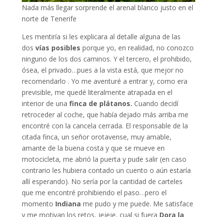
Nada más llegar sorprende el arenal blanco justo en el
norte de Tenerife
Les mentiría si les explicara al detalle alguna de las
dos
vías posibles
porque yo, en realidad, no conozco
ninguno de los dos caminos. Y el tercero, el prohibido,
ósea, el privado…pues a la vista está, que mejor no
recomendarlo . Yo me aventuré a entrar y, como era
previsible, me quedé literalmente atrapada en el
interior de una
finca de plátanos.
Cuando decidí
retroceder al coche, que había dejado más arriba me
encontré con la cancela cerrada. El responsable de la
citada finca, un señor orotavense, muy amable,
amante de la buena costa y que se mueve en
motocicleta, me abrió la puerta y pude salir (en caso
contrario les hubiera contado un cuento o aún estaría
allí esperando). No sería por la cantidad de carteles
que me encontré prohibiendo el paso…pero el
momento
Indiana
me pudo y me puede. Me satisface
y me motivan los retos, jejeje, cual si fuera
Dora la