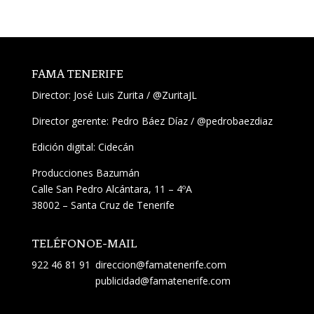
FAMA TENERIFE
Director:
José Luis Zurita
/
@ZuritaJL
Director gerente: Pedro Báez Díaz /
@pedrobaezdiaz
Edición digital: Cidecán
Producciones Bazumán
Calle San Pedro Alcántara, 11 – 4ºA
38002 – Santa Cruz de Tenerife
TELÉFONO
E-MAIL
922 46 81 91
direccion@famatenerife.com
publicidad@famatenerife.com