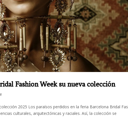
ridal Fashion Week su nueva colección
fe
olección 2025 Los paraísos perdidos en la feria Barcelona Bridal Fa
encias culturales, arquitectónicas y raciales. Así, la colección se