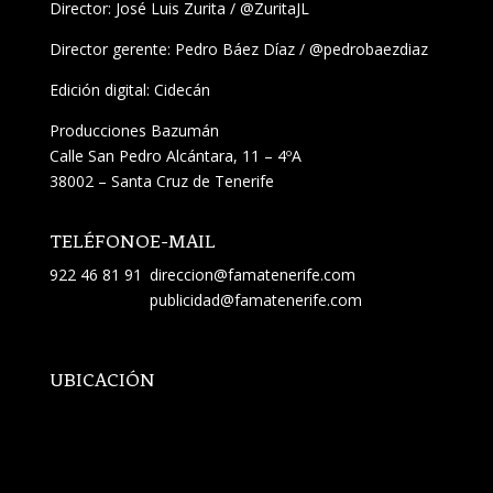
Director:
José Luis Zurita
/
@ZuritaJL
Director gerente: Pedro Báez Díaz /
@pedrobaezdiaz
Edición digital: Cidecán
Producciones Bazumán
Calle San Pedro Alcántara, 11 – 4ºA
38002 – Santa Cruz de Tenerife
TELÉFONO
E-MAIL
922 46 81 91
direccion@famatenerife.com
publicidad@famatenerife.com
UBICACIÓN