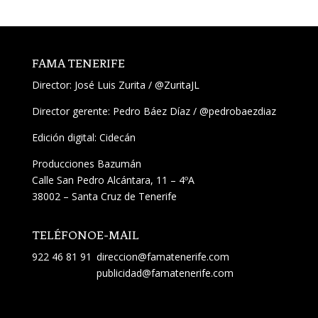
FAMA TENERIFE
Director:
José Luis Zurita
/
@ZuritaJL
Director gerente: Pedro Báez Díaz /
@pedrobaezdiaz
Edición digital: Cidecán
Producciones Bazumán
Calle San Pedro Alcántara, 11 – 4ºA
38002 – Santa Cruz de Tenerife
TELÉFONO
E-MAIL
922 46 81 91
direccion@famatenerife.com
publicidad@famatenerife.com