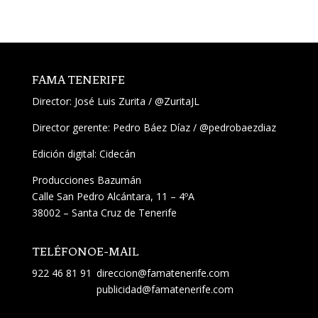
FAMA TENERIFE
Director:
José Luis Zurita
/
@ZuritaJL
Director gerente: Pedro Báez Díaz /
@pedrobaezdiaz
Edición digital: Cidecán
Producciones Bazumán
Calle San Pedro Alcántara, 11 – 4ºA
38002 – Santa Cruz de Tenerife
TELÉFONO
E-MAIL
922 46 81 91
direccion@famatenerife.com
publicidad@famatenerife.com