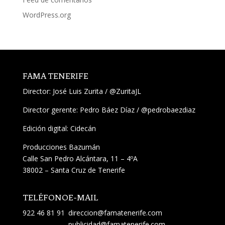
WordPress.org
FAMA TENERIFE
Director:
José Luis Zurita
/
@ZuritaJL
Director gerente: Pedro Báez Díaz /
@pedrobaezdiaz
Edición digital: Cidecán
Producciones Bazumán
Calle San Pedro Alcántara, 11 – 4ºA
38002 – Santa Cruz de Tenerife
TELÉFONO
E-MAIL
922 46 81 91
direccion@famatenerife.com
publicidad@famatenerife.com