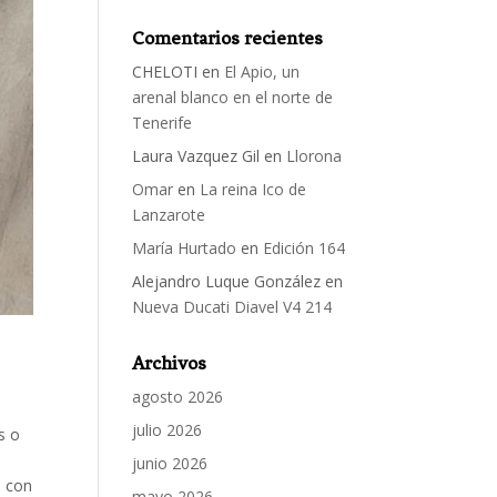
Comentarios recientes
CHELOTI
en
El Apio, un
arenal blanco en el norte de
Tenerife
Laura Vazquez Gil
en
Llorona
Omar
en
La reina Ico de
Lanzarote
María Hurtado
en
Edición 164
Alejandro Luque González
en
Nueva Ducati Diavel V4 214
Archivos
agosto 2026
julio 2026
s o
junio 2026
a con
mayo 2026