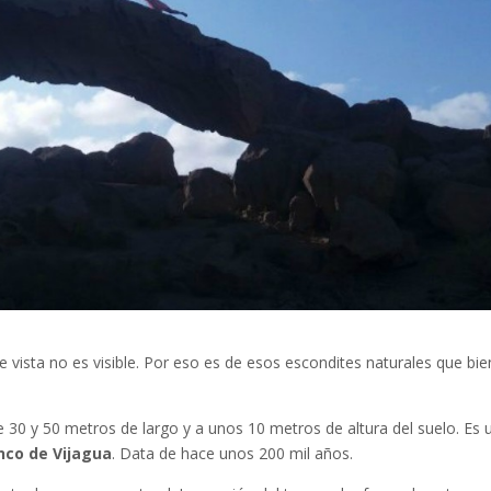
 vista no es visible. Por eso es de esos escondites naturales que bie
e 30 y 50 metros de largo y a unos 10 metros de altura del suelo. Es 
nco de Vijagua
. Data de hace unos 200 mil años.