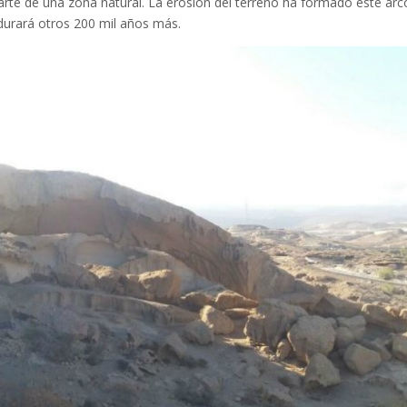
rte de una zona natural. La erosión del terreno ha formado este arc
durará otros 200 mil años más.