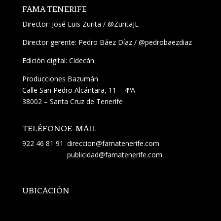
FAMA TENERIFE
Director:
José Luis Zurita
/
@ZuritaJL
Director gerente: Pedro Báez Díaz /
@pedrobaezdiaz
Edición digital: Cidecán
Producciones Bazumán
Calle San Pedro Alcántara, 11 – 4ºA
38002 – Santa Cruz de Tenerife
TELÉFONO
E-MAIL
922 46 81 91
direccion@famatenerife.com
publicidad@famatenerife.com
UBICACIÓN