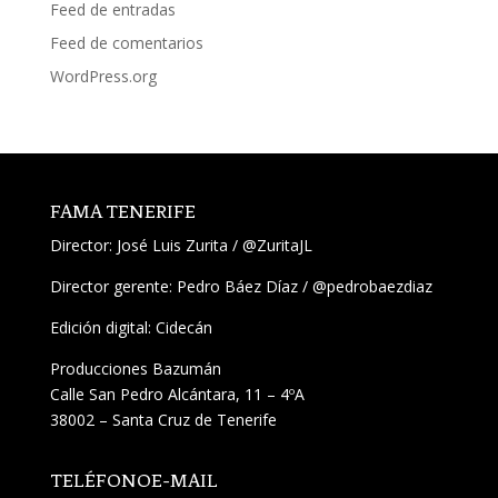
Feed de entradas
Feed de comentarios
WordPress.org
FAMA TENERIFE
Director:
José Luis Zurita
/
@ZuritaJL
Director gerente: Pedro Báez Díaz /
@pedrobaezdiaz
Edición digital: Cidecán
Producciones Bazumán
Calle San Pedro Alcántara, 11 – 4ºA
38002 – Santa Cruz de Tenerife
TELÉFONO
E-MAIL