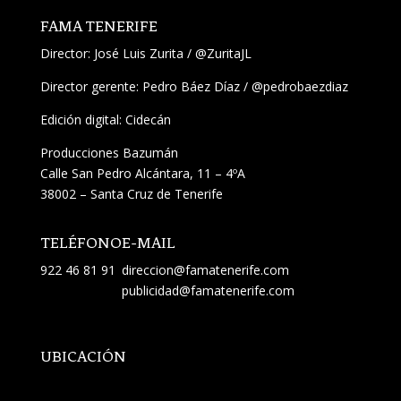
FAMA TENERIFE
Director:
José Luis Zurita
/
@ZuritaJL
Director gerente: Pedro Báez Díaz /
@pedrobaezdiaz
Edición digital: Cidecán
Producciones Bazumán
Calle San Pedro Alcántara, 11 – 4ºA
38002 – Santa Cruz de Tenerife
TELÉFONO
E-MAIL
922 46 81 91
direccion@famatenerife.com
publicidad@famatenerife.com
UBICACIÓN