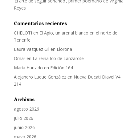
‘El arte de seguir soñando’, primer poemario de Virginia
Reyes
Comentarios recientes
CHELOTI
en
El Apio, un arenal blanco en el norte de
Tenerife
Laura Vazquez Gil
en
Llorona
Omar
en
La reina Ico de Lanzarote
María Hurtado
en
Edición 164
Alejandro Luque González
en
Nueva Ducati Diavel V4
214
Archivos
agosto 2026
julio 2026
junio 2026
mayo 2026