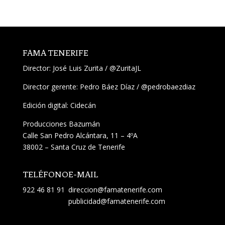
FAMA TENERIFE
Director:
José Luis Zurita
/
@ZuritaJL
Director gerente: Pedro Báez Díaz /
@pedrobaezdiaz
Edición digital: Cidecán
Producciones Bazumán
Calle San Pedro Alcántara, 11 – 4ºA
38002 – Santa Cruz de Tenerife
TELÉFONO
E-MAIL
922 46 81 91
direccion@famatenerife.com
publicidad@famatenerife.com