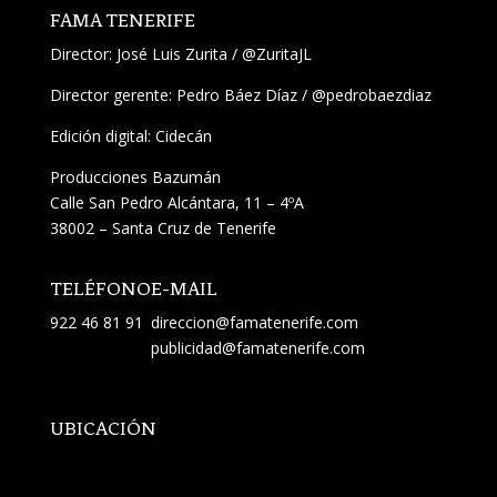
FAMA TENERIFE
Director:
José Luis Zurita
/
@ZuritaJL
Director gerente: Pedro Báez Díaz /
@pedrobaezdiaz
Edición digital: Cidecán
Producciones Bazumán
Calle San Pedro Alcántara, 11 – 4ºA
38002 – Santa Cruz de Tenerife
TELÉFONO
E-MAIL
922 46 81 91
direccion@famatenerife.com
publicidad@famatenerife.com
UBICACIÓN