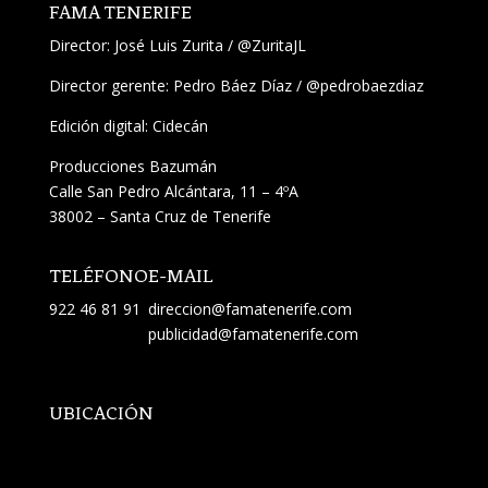
FAMA TENERIFE
Director:
José Luis Zurita
/
@ZuritaJL
Director gerente: Pedro Báez Díaz /
@pedrobaezdiaz
Edición digital: Cidecán
Producciones Bazumán
Calle San Pedro Alcántara, 11 – 4ºA
38002 – Santa Cruz de Tenerife
TELÉFONO
E-MAIL
922 46 81 91
direccion@famatenerife.com
publicidad@famatenerife.com
UBICACIÓN