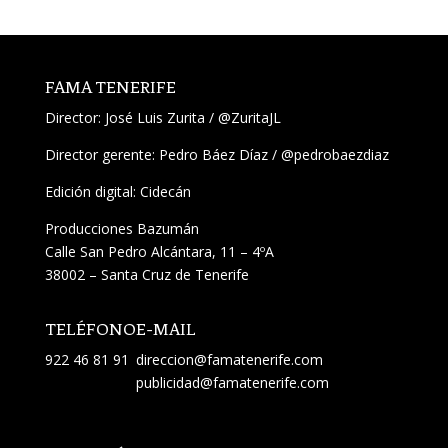
FAMA TENERIFE
Director:
José Luis Zurita
/
@ZuritaJL
Director gerente: Pedro Báez Díaz /
@pedrobaezdiaz
Edición digital: Cidecán
Producciones Bazumán
Calle San Pedro Alcántara, 11 – 4ºA
38002 – Santa Cruz de Tenerife
TELÉFONO
E-MAIL
922 46 81 91
direccion@famatenerife.com
publicidad@famatenerife.com