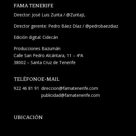
FAMA TENERIFE
Director:
José Luis Zurita
/
@ZuritaJL
Director gerente: Pedro Báez Díaz /
@pedrobaezdiaz
Edición digital: Cidecán
Producciones Bazumán
Calle San Pedro Alcántara, 11 – 4ºA
38002 – Santa Cruz de Tenerife
TELÉFONO
E-MAIL
922 46 81 91
direccion@famatenerife.com
publicidad@famatenerife.com
UBICACIÓN