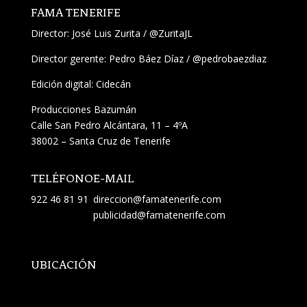
FAMA TENERIFE
Director:
José Luis Zurita
/
@ZuritaJL
Director gerente: Pedro Báez Díaz /
@pedrobaezdiaz
Edición digital: Cidecán
Producciones Bazumán
Calle San Pedro Alcántara, 11 – 4ºA
38002 – Santa Cruz de Tenerife
TELÉFONO
E-MAIL
922 46 81 91
direccion@famatenerife.com
publicidad@famatenerife.com
UBICACIÓN