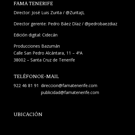
FAMA TENERIFE
Director:
José Luis Zurita
/
@ZuritaJL
Director gerente: Pedro Báez Díaz /
@pedrobaezdiaz
Edición digital: Cidecán
Producciones Bazumán
Calle San Pedro Alcántara, 11 – 4ºA
38002 – Santa Cruz de Tenerife
TELÉFONO
E-MAIL
922 46 81 91
direccion@famatenerife.com
publicidad@famatenerife.com
UBICACIÓN