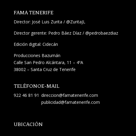
FAMA TENERIFE
Director:
José Luis Zurita
/
@ZuritaJL
Director gerente: Pedro Báez Díaz /
@pedrobaezdiaz
Edición digital: Cidecán
Producciones Bazumán
Calle San Pedro Alcántara, 11 – 4ºA
38002 – Santa Cruz de Tenerife
TELÉFONO
E-MAIL
922 46 81 91
direccion@famatenerife.com
publicidad@famatenerife.com
UBICACIÓN