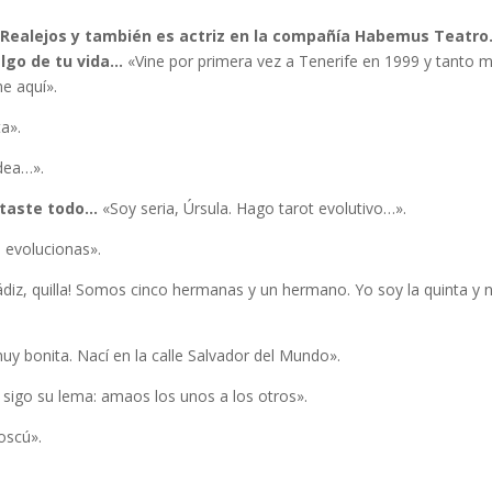
s Realejos y también es actriz en la compañía Habemus Teatro
algo de tu vida…
«Vine por primera vez a Tenerife en 1999 y tanto 
e aquí».
a».
dea…».
rtaste todo…
«Soy seria, Úrsula. Hago tarot evolutivo…».
s evolucionas».
diz, quilla! Somos cinco hermanas y un hermano. Yo soy la quinta y 
uy bonita. Nací en la calle Salvador del Mundo».
 sigo su lema: amaos los unos a los otros».
oscú».