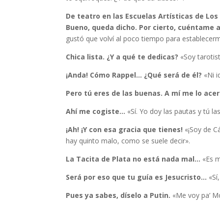
De teatro en las Escuelas Artísticas de Lo
Bueno, queda dicho. Por cierto, cuéntame 
gustó que volví al poco tiempo para establecerm
Chica lista. ¿Y a qué te dedicas?
«Soy tarotist
¡Anda! Cómo Rappel… ¿Qué será de él?
«Ni i
Pero tú eres de las buenas. A mí me lo ace
Ahí me cogiste…
«Sí. Yo doy las pautas y tú la
¡Ah! ¡Y con esa gracia que tienes!
«¡Soy de Cá
hay quinto malo, como se suele decir».
La Tacita de Plata no está nada mal…
«Es m
Será por eso que tu guía es Jesucristo…
«Sí,
Pues ya sabes, díselo a Putin.
«Me voy pa’ M