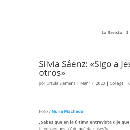
La Revista
Silvia Sáenz: «Sigo a J
otros»
por
Úrsula Siemens
|
Mar 17, 2023
|
Collage
|
Foto /
Nuria Machado
¿Sabes que en la última entrevista dije que
te equivoques. ¿Y de qué da clases?».