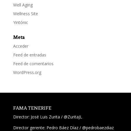
Well Aging
Wellness Site
Yintónic
Meta
Acceder
Feed de entradas
Feed de comentarios
WordPress.org
FAMA TENERIFE
Director:
José Luis Zurita
/
@ZuritaJL
Director gerente: Pedro Báez Díaz /
@pedrobaezdiaz