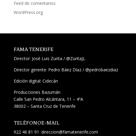
Feed de comentarios
WordPress.org
FAMA TENERIFE
Director:
José Luis Zurita
/
@ZuritaJL
Director gerente: Pedro Báez Díaz /
@pedrobaezdiaz
Edición digital: Cidecán
Producciones Bazumán
Calle San Pedro Alcántara, 11 – 4ºA
38002 – Santa Cruz de Tenerife
TELÉFONO
E-MAIL
922 46 81 91
direccion@famatenerife.com