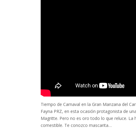
Tiempo de Carnaval en la Gran Manzana del Carna
Fayna PRZ, en esta ocasión protagonista de una 
Magritte. Pero no es oro todo lo que reluce. L
comestible. Te conozco mascarita…