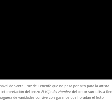
val de Santa Cruz de Tenerife que no pasa por alto para la artista
interpretación del lienzo
El Hijo del Hombre
del pintor surrealista Re
a hoguera de vanidades convive con gusanos que horadan el fruto