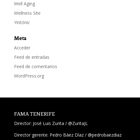
Well Aging
Wellness Site
Yintónic
Meta
Acceder
Feed de entradas
Feed de comentarios
WordPress.org
FAMA TENERIFE
Director:
José Luis Zurita
/
@ZuritaJL
Director gerente: Pedro Báez Díaz /
@pedrobaezdiaz