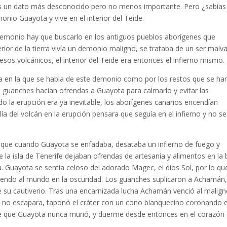
 es un dato más desconocido pero no menos importante. Pero ¿sabías
onio Guayota y vive en el interior del Teide.
 demonio hay que buscarlo en los antiguos pueblos aborígenes que
rior de la tierra vivía un demonio maligno, se trataba de
un ser malv
esos volcánicos, el interior del Teide era entonces el infierno mismo.
 en la que se habla de este demonio como por los restos que se ha
 guanches hacían ofrendas a Guayota para calmarlo y evitar las
o la erupción era ya inevitable, los aborígenes canarios encendían
ía del volcán en la erupción pensara que seguía en el infierno y no se
que cuando Guayota se enfadaba, desataba un infierno de fuego y
de la isla de Tenerife dejaban ofrendas de artesanía y alimentos en la
a. Guayota se sentía celoso del adorado Magec, el dios Sol, por lo qu
miendo al mundo en la oscuridad. Los guanches suplicaron a Achamán,
 de su cautiverio. Tras una encarnizada lucha Achamán venció al malign
e no escapara, taponó el cráter con un cono blanquecino coronando e
ce que Guayota nunca murió, y duerme desde entonces en el corazón 