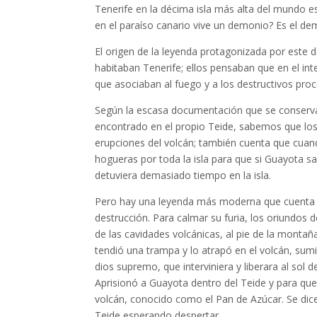
Tenerife en la décima isla más alta del mundo
en el paraíso canario vive un demonio? Es el dem
El origen de la leyenda protagonizada por este
habitaban Tenerife; ellos pensaban que en el inte
que asociaban al fuego y a los destructivos proc
Según la escasa documentación que se conserva
encontrado en el propio Teide, sabemos que los
erupciones del volcán; también cuenta que cuand
hogueras por toda la isla para que si Guayota sal
detuviera demasiado tiempo en la isla.
Pero hay una leyenda más moderna que cuenta 
destrucción. Para calmar su furia, los oriundos 
de las cavidades volcánicas, al pie de la montañ
tendió una trampa y lo atrapó en el volcán, su
dios supremo, que interviniera y liberara al sol
Aprisionó a Guayota dentro del Teide y para qu
volcán, conocido como el Pan de Azúcar. Se di
Teide esperando despertar.