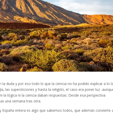
la duda y por eso todo lo que la ciencia no ha podido explicar a lo l
ía, las supersticiones y hasta la religión, el caso era poner luz -aunqu
 ni la lógica ni la ciencia daban respuestas. Desde esa perspectiva
ias una semana tras otra.
as y España entera es algo que sabemos todos, que además convierte 