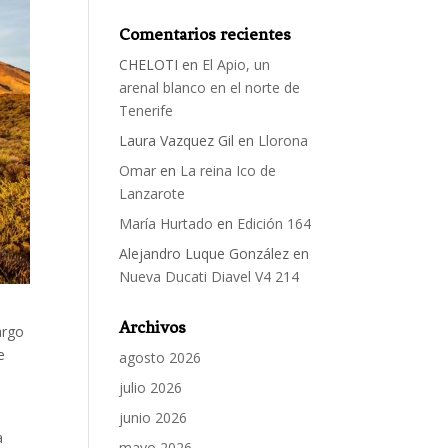
Comentarios recientes
CHELOTI
en
El Apio, un
arenal blanco en el norte de
Tenerife
Laura Vazquez Gil
en
Llorona
Omar
en
La reina Ico de
Lanzarote
María Hurtado
en
Edición 164
Alejandro Luque González
en
Nueva Ducati Diavel V4 214
Archivos
argo
e
agosto 2026
julio 2026
junio 2026
a
mayo 2026