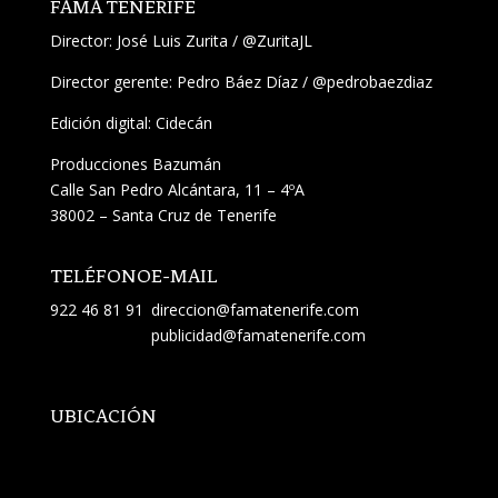
FAMA TENERIFE
Director:
José Luis Zurita
/
@ZuritaJL
Director gerente: Pedro Báez Díaz /
@pedrobaezdiaz
Edición digital: Cidecán
Producciones Bazumán
Calle San Pedro Alcántara, 11 – 4ºA
38002 – Santa Cruz de Tenerife
TELÉFONO
E-MAIL
922 46 81 91
direccion@famatenerife.com
publicidad@famatenerife.com
UBICACIÓN