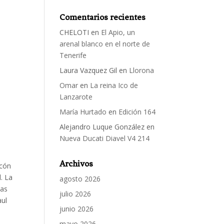
Comentarios recientes
CHELOTI
en
El Apio, un
arenal blanco en el norte de
Tenerife
Laura Vazquez Gil
en
Llorona
Omar
en
La reina Ico de
Lanzarote
María Hurtado
en
Edición 164
Alejandro Luque González
en
Nueva Ducati Diavel V4 214
Archivos
lcón
. La
agosto 2026
las
julio 2026
aul
junio 2026
mayo 2026