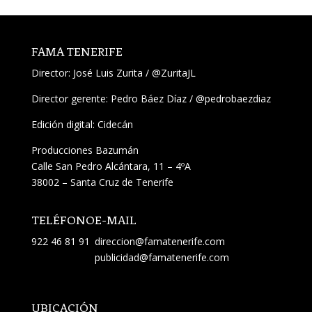
FAMA TENERIFE
Director:
José Luis Zurita
/
@ZuritaJL
Director gerente: Pedro Báez Díaz /
@pedrobaezdiaz
Edición digital: Cidecán
Producciones Bazumán
Calle San Pedro Alcántara, 11 – 4ºA
38002 – Santa Cruz de Tenerife
TELÉFONO
E-MAIL
922 46 81 91
direccion@famatenerife.com
publicidad@famatenerife.com
UBICACIÓN