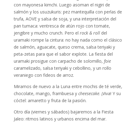
con mayonesa kimchi. Luego asoman el nigiri de
salmón y los usuzukuris: pez mantequilla con perlas de
trufa, AOVE y salsa de soja, y una interpretación del
pan tumaca: ventresca de atún rojo con tomate,
jengibre y mucho crunch. Pero el
rock & roll
del
uramaki rompe la cintura: no hay nada como el clásico
de salmón, aguacate, queso crema, salsa teriyaki y
peta-zetas para que el sabor explote. La fiesta del
uramaki prosigue con carpacho de solomillo,
foie
caramelizado, salsa teriyaki y cebollino, y un rollo
veraniego con fideos de arroz.
Miramos de nuevo a la Luna entre mochis de té verde,
chocolate, mango, frambuesa y
cheesecake
. ¡Viva! Y su
cóctel: amaretto y fruta de la pasión.
Otro día (viernes y sábados) bajaremos a la Fiesta
Jaleo: ritmos latinos y urbanos encima del mar.