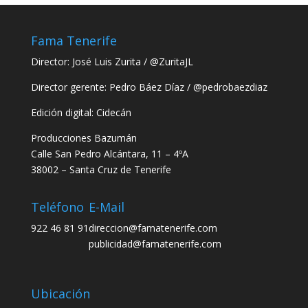
Fama Tenerife
Director:
José Luis Zurita
/
@ZuritaJL
Director gerente: Pedro Báez Díaz /
@pedrobaezdiaz
Edición digital: Cidecán
Producciones Bazumán
Calle San Pedro Alcántara, 11 – 4ºA
38002 – Santa Cruz de Tenerife
Teléfono
E-Mail
922 46 81 91
direccion@famatenerife.com
publicidad@famatenerife.com
Ubicación