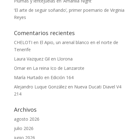
Plumas y lentejuelas en ‘Amarilla Night’
‘El arte de seguir soñando’, primer poemario de Virginia
Reyes
Comentarios recientes
CHELOTI
en
El Apio, un arenal blanco en el norte de
Tenerife
Laura Vazquez Gil
en
Llorona
Omar
en
La reina Ico de Lanzarote
María Hurtado
en
Edición 164
Alejandro Luque González
en
Nueva Ducati Diavel V4
214
Archivos
agosto 2026
julio 2026
junio 2026