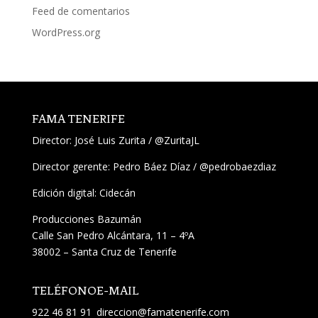
Feed de comentarios
WordPress.org
FAMA TENERIFE
Director:
José Luis Zurita
/
@ZuritaJL
Director gerente: Pedro Báez Díaz /
@pedrobaezdiaz
Edición digital: Cidecán
Producciones Bazumán
Calle San Pedro Alcántara, 11 – 4ºA
38002 – Santa Cruz de Tenerife
TELÉFONO
E-MAIL
922 46 81 91
direccion@famatenerife.com