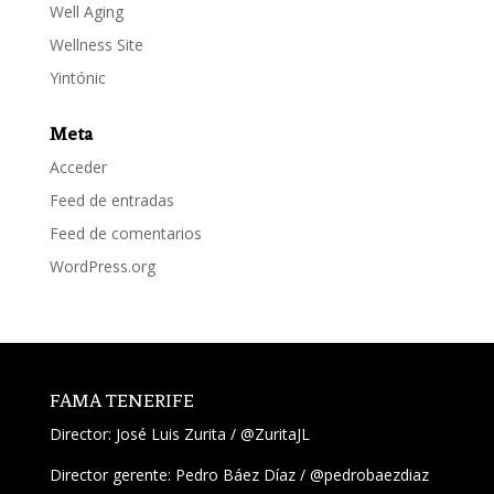
Well Aging
Wellness Site
Yintónic
Meta
Acceder
Feed de entradas
Feed de comentarios
WordPress.org
FAMA TENERIFE
Director:
José Luis Zurita
/
@ZuritaJL
Director gerente: Pedro Báez Díaz /
@pedrobaezdiaz