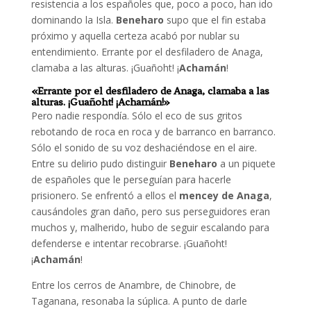
resistencia a los españoles que, poco a poco, han ido
dominando la Isla.
Beneharo
supo que el fin estaba
próximo y aquella certeza acabó por nublar su
entendimiento. Errante por el desfiladero de Anaga,
clamaba a las alturas. ¡Guañoht! ¡
Achamán
!
«Errante por el desfiladero de Anaga, clamaba a las
alturas. ¡Guañoht! ¡
Achamán
!»
Pero nadie respondía. Sólo el eco de sus gritos
rebotando de roca en roca y de barranco en barranco.
Sólo el sonido de su voz deshaciéndose en el aire.
Entre su delirio pudo distinguir
Beneharo
a un piquete
de españoles que le perseguían para hacerle
prisionero. Se enfrentó a ellos el
mencey de Anaga
,
causándoles gran daño, pero sus perseguidores eran
muchos y, malherido, hubo de seguir escalando para
defenderse e intentar recobrarse. ¡Guañoht!
¡
Achamán
!
Entre los cerros de Anambre, de Chinobre, de
Taganana, resonaba la súplica. A punto de darle