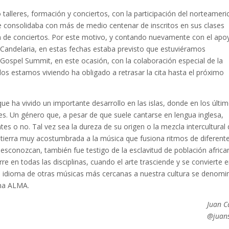
talleres, formación y conciertos, con la participación del norteamer
se consolidaba con más de medio centenar de inscritos en sus clases
n de conciertos. Por este motivo, y contando nuevamente con el apo
 Candelaria, en estas fechas estaba previsto que estuviéramos
 Gospel Summit, en este ocasión, con la colaboración especial de la
dos estamos viviendo ha obligado a retrasar la cita hasta el próximo
ue ha vivido un importante desarrollo en las islas, donde en los últi
es. Un género que, a pesar de que suele cantarse en lengua inglesa,
tes o no. Tal vez sea la dureza de su origen o la mezcla intercultural
 tierra muy acostumbrada a la música que fusiona ritmos de diferent
esconozcan, también fue testigo de la esclavitud de población africa
e en todas las disciplinas, cuando el arte trasciende y se convierte 
el idioma de otras músicas más cercanas a nuestra cultura se denomi
ama ALMA.
Juan C
@juans