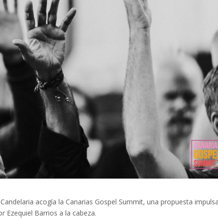
 Candelaria acogía la Canarias Gospel Summit, una propuesta impuls
or Ezequiel Barrios a la cabeza.