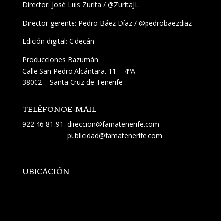
Director:
José Luis Zurita
/
@ZuritaJL
Director gerente: Pedro Báez Díaz /
@pedrobaezdiaz
Edición digital: Cidecán
Producciones Bazumán
Calle San Pedro Alcántara, 11 – 4ºA
38002 – Santa Cruz de Tenerife
TELÉFONO
E-MAIL
922 46 81 91
direccion@famatenerife.com
publicidad@famatenerife.com
UBICACIÓN