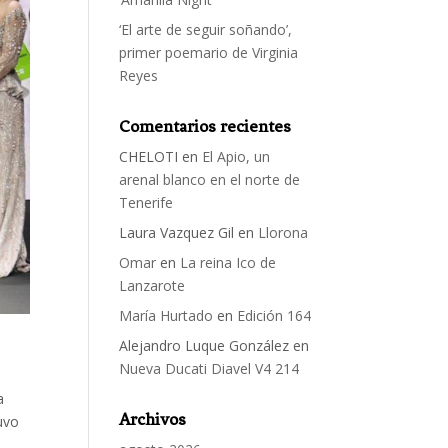
‘El arte de seguir soñando’,
primer poemario de Virginia
Reyes
Comentarios recientes
CHELOTI
en
El Apio, un
arenal blanco en el norte de
Tenerife
Laura Vazquez Gil
en
Llorona
Omar
en
La reina Ico de
Lanzarote
María Hurtado
en
Edición 164
Alejandro Luque González
en
Nueva Ducati Diavel V4 214
a
Archivos
uvo