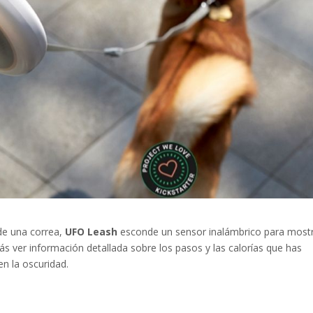
de una correa,
UFO Leash
esconde un sensor inalámbrico para most
ás ver información detallada sobre los pasos y las calorías que has
en la oscuridad.