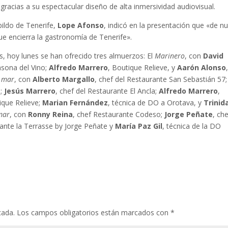
gracias a su espectacular diseño de alta inmersividad audiovisual.
bildo de Tenerife,
Lope Afonso
, indicó en la presentación que «de n
e encierra la gastronomía de Tenerife».
s, hoy lunes se han ofrecido tres almuerzos: El
Marinero
, con
David
asona del Vino;
Alfredo Marrero
, Boutique Relieve, y
Aarón Alonso
 mar
, con
Alberto Margallo
, chef del Restaurante San Sebastián 57;
3;
Jesús Marrero
, chef del Restaurante El Ancla;
Alfredo Marrero
,
tique Relieve;
Marian Fernández
, técnica de DO a Orotava, y
Trinid
mar
, con
Ronny Reina
, chef Restaurante Codeso;
Jorge Peñate
, che
rante la Terrasse by Jorge Peñate y
María Paz Gil
, técnica de la DO
cada.
Los campos obligatorios están marcados con
*