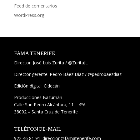
Feed de comentarios
WordPress.org
FAMA TENERIFE
Director:
José Luis Zurita
/
@ZuritaJL
Director gerente: Pedro Báez Díaz /
@pedrobaezdiaz
Edición digital: Cidecán
Producciones Bazumán
Calle San Pedro Alcántara, 11 – 4ºA
38002 – Santa Cruz de Tenerife
TELÉFONO
E-MAIL
922 46 81 91
direccion@famatenerife.com