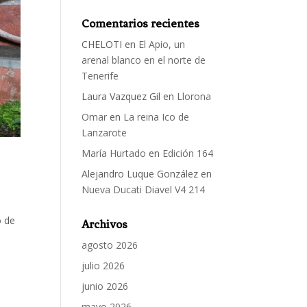
Comentarios recientes
CHELOTI
en
El Apio, un
arenal blanco en el norte de
Tenerife
Laura Vazquez Gil
en
Llorona
Omar
en
La reina Ico de
Lanzarote
María Hurtado
en
Edición 164
Alejandro Luque González
en
Nueva Ducati Diavel V4 214
o de
Archivos
agosto 2026
julio 2026
junio 2026
mayo 2026