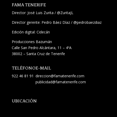
FAMA TENERIFE
Director:
José Luis Zurita
/
@ZuritaJL
Director gerente: Pedro Báez Díaz /
@pedrobaezdiaz
Edición digital: Cidecán
Producciones Bazumán
Calle San Pedro Alcántara, 11 – 4ºA
38002 – Santa Cruz de Tenerife
TELÉFONO
E-MAIL
922 46 81 91
direccion@famatenerife.com
publicidad@famatenerife.com
UBICACIÓN