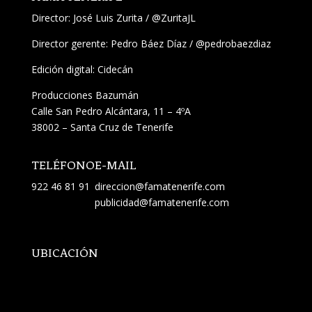
Director:
José Luis Zurita
/
@ZuritaJL
Director gerente: Pedro Báez Díaz /
@pedrobaezdiaz
Edición digital: Cidecán
Producciones Bazumán
Calle San Pedro Alcántara, 11 – 4ºA
38002 – Santa Cruz de Tenerife
TELÉFONO
E-MAIL
922 46 81 91
direccion@famatenerife.com
publicidad@famatenerife.com
UBICACIÓN