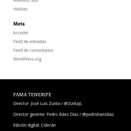
Wellness Site
Yintónic
Meta
Acceder
Feed de entradas
Feed de comentarios
WordPress.org
FAMA TENERIFE
Director:
José Luis Zurita
/
@ZuritaJL
Director gerente: Pedro Báez Díaz /
@pedrobaezdiaz
Edición digital: Cidecán