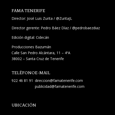
FAMA TENERIFE
Director:
José Luis Zurita
/
@ZuritaJL
Director gerente: Pedro Báez Díaz /
@pedrobaezdiaz
Edición digital: Cidecán
Producciones Bazumán
Calle San Pedro Alcántara, 11 – 4ºA
38002 – Santa Cruz de Tenerife
TELÉFONO
E-MAIL
922 46 81 91
direccion@famatenerife.com
publicidad@famatenerife.com
UBICACIÓN