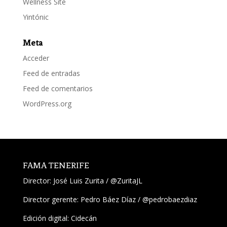
Wellness Site
Yintónic
Meta
Acceder
Feed de entradas
Feed de comentarios
WordPress.org
FAMA TENERIFE
Director:
José Luis Zurita
/
@ZuritaJL
Director gerente: Pedro Báez Díaz /
@pedrobaezdiaz
Edición digital: Cidecán