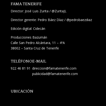
FAMA TENERIFE
Director:
José Luis Zurita
/
@ZuritaJL
Director gerente: Pedro Báez Díaz /
@pedrobaezdiaz
Edición digital: Cidecán
Producciones Bazumán
Calle San Pedro Alcántara, 11 – 4ºA
38002 – Santa Cruz de Tenerife
TELÉFONO
E-MAIL
922 46 81 91
direccion@famatenerife.com
publicidad@famatenerife.com
UBICACIÓN