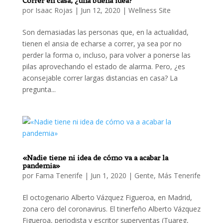
Correr en casa, ¿una buena idea?
por
Isaac Rojas
|
Jun 12, 2020
|
Wellness Site
Son demasiadas las personas que, en la actualidad,
tienen el ansia de echarse a correr, ya sea por no
perder la forma o, incluso, para volver a ponerse las
pilas aprovechando el estado de alarma. Pero, ¿es
aconsejable correr largas distancias en casa? La
pregunta...
«Nadie tiene ni idea de cómo va a acabar la
pandemia»
por
Fama Tenerife
|
Jun 1, 2020
|
Gente
,
Más Tenerife
El octogenario Alberto Vázquez Figueroa, en Madrid,
zona cero del coronavirus. El tinerfeño Alberto Vázquez
Figueroa, periodista y escritor superventas (Tuareg,