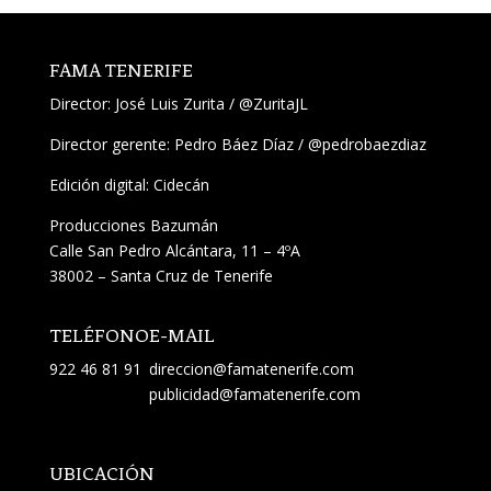
FAMA TENERIFE
Director:
José Luis Zurita
/
@ZuritaJL
Director gerente: Pedro Báez Díaz /
@pedrobaezdiaz
Edición digital: Cidecán
Producciones Bazumán
Calle San Pedro Alcántara, 11 – 4ºA
38002 – Santa Cruz de Tenerife
TELÉFONO
E-MAIL
922 46 81 91
direccion@famatenerife.com
publicidad@famatenerife.com
UBICACIÓN